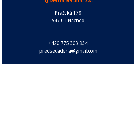
TJ Delfín Náchod z.s.
Pražská 178
547 01 Náchod
+420 775 303 934
predsedadena@gmail.com